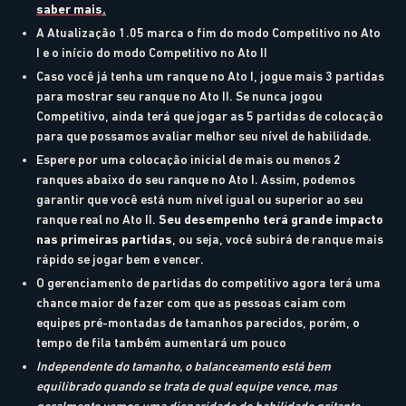
saber mais
.
A Atualização 1.05 marca o fim do modo Competitivo no Ato
I e o início do modo Competitivo no Ato II
Caso você já tenha um ranque no Ato I, jogue mais 3 partidas
para mostrar seu ranque no Ato II. Se nunca jogou
Competitivo, ainda terá que jogar as 5 partidas de colocação
para que possamos avaliar melhor seu nível de habilidade.
Espere por uma colocação inicial de mais ou menos 2
ranques abaixo do seu ranque no Ato I. Assim, podemos
garantir que você está num nível igual ou superior ao seu
ranque real no Ato II.
Seu desempenho terá grande impacto
nas primeiras partidas
, ou seja, você subirá de ranque mais
rápido se jogar bem e vencer.
O gerenciamento de partidas do competitivo agora terá uma
chance maior de fazer com que as pessoas caiam com
equipes pré-montadas de tamanhos parecidos, porém, o
tempo de fila também aumentará um pouco
Independente do tamanho, o balanceamento está bem
equilibrado quando se trata de qual equipe vence, mas
geralmente vemos uma disparidade de habilidade gritante