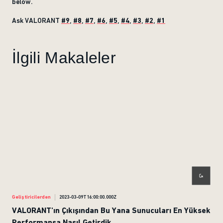
below.
Ask VALORANT
#9
,
#8
,
#7
,
#6
,
#5
,
#4
,
#3
,
#2
,
#1
İlgili Makaleler
Geliştiricilerden
2023-03-09T16:00:00.000Z
Geliş
VALORANT'ın Çıkışından Bu Yana Sunucuları En Yüksek
VAL
Performansa Nasıl Getirdik
Hari