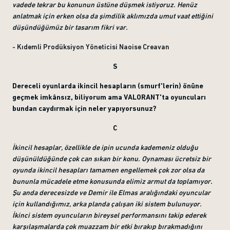
vadede tekrar bu konunun üstüne düşmek istiyoruz. Henüz
anlatmak için erken olsa da şimdilik aklımızda umut vaat ettiğini
düşündüğümüz bir tasarım fikri var.
- Kıdemli Prodüksiyon Yöneticisi Naoise Creavan
S
Dereceli oyunlarda ikincil hesapların (smurf'lerin) önüne
geçmek imkânsız, biliyorum ama VALORANT'ta oyuncuları
bundan caydırmak için neler yapıyorsunuz?
C
İkincil hesaplar, özellikle de ipin ucunda kademeniz olduğu
düşünüldüğünde çok can sıkan bir konu. Oynaması ücretsiz bir
oyunda ikincil hesapları tamamen engellemek çok zor olsa da
bununla mücadele etme konusunda elimiz armut da toplamıyor.
Şu anda derecesizde ve Demir ile Elmas aralığındaki oyuncular
için kullandığımız, arka planda çalışan iki sistem bulunuyor.
İkinci sistem oyuncuların bireysel performansını takip ederek
karşılaşmalarda çok muazzam bir etki bırakıp bırakmadığını