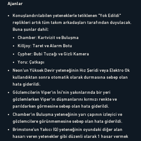
Ajanlar
Konuşlandırılabilen yeteneklerle tetiklenen "Yok Edildi"
replikleri artık tüm takım arkadaşları tarafından duyulacak.
Buna şunlar dahil:
Chamber: Kartvizit ve Buluşma
Killjoy: Taret ve Alarm Botu
Cypher: Bubi Tuzağı ve Gizli Kamera
Yoru: Çatkapı
Neon'un Yüksek Devir yeteneğinin Hız Şeridi veya Elektro Ok
kullandıktan sonra otomatik olarak durmasına sebep olan
hata giderildi.
Gözlemcilerin Viper'ın İni'nin yakınlarında bir yeri
gözlemlerken Viper'ın düşmanlarını kırmızı renkte ve
parıldarken görmesine sebep olan hata giderildi.
Chamber'ın Buluşma yeteneğinin yarı çapının izleyici ve
gözlemcilere görünmemesine sebep olan hata giderildi.
Brimstone'un Yakıcı (Q) yeteneğinin oyundaki diğer alan
hasarı veren yetenekler gibi düzenli olarak 1 hasar vermek