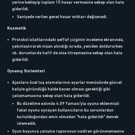
yerine bekleyip toplam 15 hasar vermesine sebep olan hata
giderildi.
Saniyede verilen genel hasar miktarı değişmedi.
Kozmetik
Protokol silahlarındaki şeffaf çizginin inceleme ekranında,
yakınlaştırarak nişan alındığı sırada, yeniden doldururken
vb. durumlarda hafif de olsa titreşmesine sebep olan hata
giderildi.
Oynanış Sistemleri
Ajanlara özel tuş atamalarının ayarlar menüsünde güncel
haliyle göründüğü halde bazen olması gerektiği gibi
çalışmamasına sebep olan hata giderildi.
Bu düzeltme aslında 4.09 Yaması'yla oyuna eklenmişti
fakat oyunu oynayan kullanıcıların bu sorunlardan
kurtulduğundan emin olmadan "hata giderildi" demek
istemedik.
Oyun boyunca çatışma raporunun nadiren görünmemesine