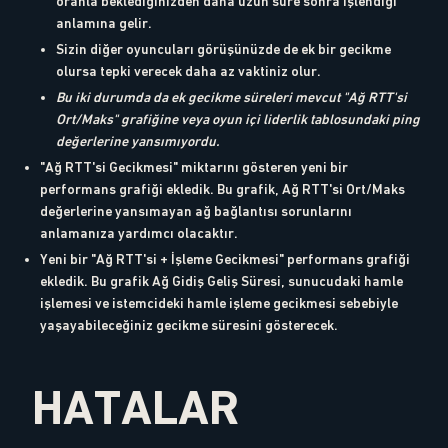
oranla beklediğinizden daha uzun süre sonra işlendiği
anlamına gelir.
Sizin diğer oyuncuları görüşünüzde de ek bir gecikme
olursa tepki verecek daha az vaktiniz olur.
Bu iki durumda da ek gecikme süreleri mevcut "Ağ RTT'si
Ort/Maks" grafiğine veya oyun içi liderlik tablosundaki ping
değerlerine yansımıyordu.
"Ağ RTT'si Gecikmesi" miktarını gösteren yeni bir
performans grafiği ekledik. Bu grafik, Ağ RTT'si Ort/Maks
değerlerine yansımayan ağ bağlantısı sorunlarını
anlamanıza yardımcı olacaktır.
Yeni bir "Ağ RTT'si + İşleme Gecikmesi" performans grafiği
ekledik. Bu grafik Ağ Gidiş Geliş Süresi, sunucudaki hamle
işlemesi ve istemcideki hamle işleme gecikmesi sebebiyle
yaşayabileceğiniz gecikme süresini gösterecek.
HATALAR