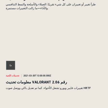
طرأ تغيير أو تغييران على كل شيء تقريبًا. العملاء والأسلحة والنمط التنافسي
والأداء—ما زالت التغييرات مستمرة.
2021-03-30T13:00:00.000Z
تحديثات اللعبة
معلومات تحديث VALORANT رقم 2.06
تغييرات فايبر ويورو تشعل الأجواء. كما تم تعديل باكي ووصل صوت HRTF