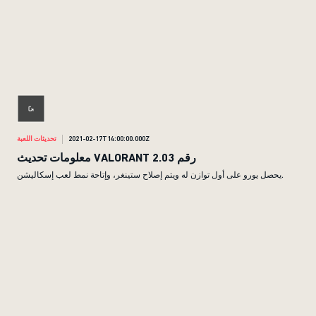
2021-02-17T14:00:00.000Z
تحديثات اللعبة
معلومات تحديث VALORANT رقم 2.03
يحصل يورو على أول توازن له ويتم إصلاح ستينغر، وإتاحة نمط لعب إسكاليشن.