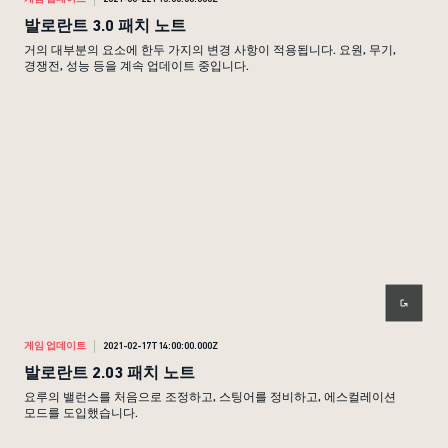
발로란트 3.0 패치 노트
거의 대부분의 요소에 한두 가지의 변경 사항이 적용됩니다. 요원, 무기,
경쟁전, 성능 등을 계속 업데이트 중입니다.
게임 업데이트
2021-02-17T14:00:00.000Z
발로란트 2.03 패치 노트
요루의 밸런스를 처음으로 조정하고, 스팅어를 정비하고, 에스컬레이션
모드를 도입했습니다.