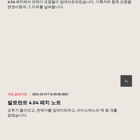
4.04 패치에서 전략가 요원들이 업데이트되었습니다. 기획자와 함께 요원별
변경사항과 그 이유를 살펴봅니다.
게임 업데이트
2022-03-01T14:00:00.000Z
발로란트 4.04 패치 노트
요루가 돌아오고, 전략가를 업데이트하고, 아이스박스의 벽 몇 개를
없앴습니다.