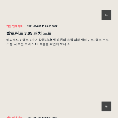
게임 업데이트
2021-09-08T15:00:00.000Z
발로란트 3.05 패치 노트
에피소드 3 액트 2가 시작됩니다! 세 요원의 스킬 피해 업데이트, 랭크 분포
조정, 새로운 보너스 XP 적용을 확인해 보세요.
게임 업데이트
2021-06-22T13:00:00.000Z