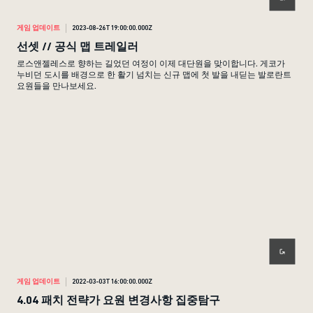
게임 업데이트
2023-08-26T19:00:00.000Z
선셋 // 공식 맵 트레일러
로스앤젤레스로 향하는 길었던 여정이 이제 대단원을 맞이합니다. 게코가
누비던 도시를 배경으로 한 활기 넘치는 신규 맵에 첫 발을 내딛는 발로란트
요원들을 만나보세요.
게임 업데이트
2022-03-03T16:00:00.000Z
4.04 패치 전략가 요원 변경사항 집중탐구