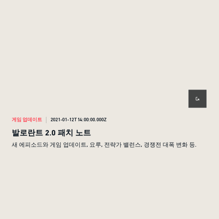
게임 업데이트
2021-01-12T14:00:00.000Z
발로란트 2.0 패치 노트
새 에피소드와 게임 업데이트, 요루, 전략가 밸런스, 경쟁전 대폭 변화 등.