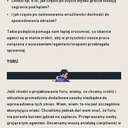
Chodzi np. o to, jak często po użyciu błysku gracze stosują
zagrania pod kątem?
I jak często po zastosowaniu wrażliwości dochodzi do
spowodowania obrażeń?
Takie podejście pomaga nam lepiej zrozumieć, co obecnie
agenci są w stanie zrobić, aby w przyszłości nasza praca
związana z wyważeniem/agentami/mapami przebiegała
sprawniej.
YORU
Jeśli chodzi o projektowanie Yoru, wiemy, co chcemy zrobić i
aktualnie gromadzimy dodatkowe zasoby niezbędne do
wprowadzenia tych zmian. Wiem, wiem: to nie jest szczególnie
ekscytująca wieść. Chcieliśmy jednak dać wam znać, że Yoru
nie porasta kurzem gdzieś na zapleczu. Przepraszamy osoby
grające tym agentem. Doceniamy waszą anielską cierpliwość w