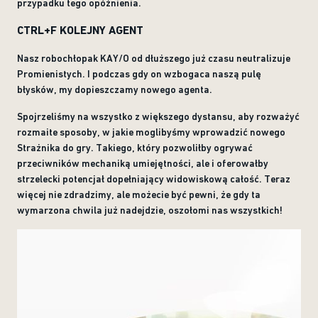
przypadku tego opóźnienia.
CTRL+F KOLEJNY AGENT
Nasz robochłopak KAY/O od dłuższego już czasu neutralizuje
Promienistych. I podczas gdy on wzbogaca naszą pulę
błysków, my dopieszczamy nowego agenta.
Spojrzeliśmy na wszystko z większego dystansu, aby rozważyć
rozmaite sposoby, w jakie moglibyśmy wprowadzić nowego
Strażnika do gry. Takiego, który pozwoliłby ogrywać
przeciwników mechaniką umiejętności, ale i oferowałby
strzelecki potencjał dopełniający widowiskową całość. Teraz
więcej nie zdradzimy, ale możecie być pewni, że gdy ta
wymarzona chwila już nadejdzie, oszołomi nas wszystkich!