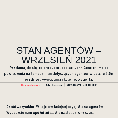
STAN AGENTÓW –
WRZESIEŃ 2021
Przekonajcie się, co producent postaci John Goscicki ma do
powiedzenia na temat zmian dotyczących agentów w patchu 3.06,
przebiegu wyważania i kolejnego agenta.
Od deweloperów
John Goscicki
2021-09-27T15:00:00.000Z
Cześć wszystkim! Witajcie w kolejnej edycji Stanu agentów.
Wybaczcie nam opóźnienie... Ale nastał dziwny czas.