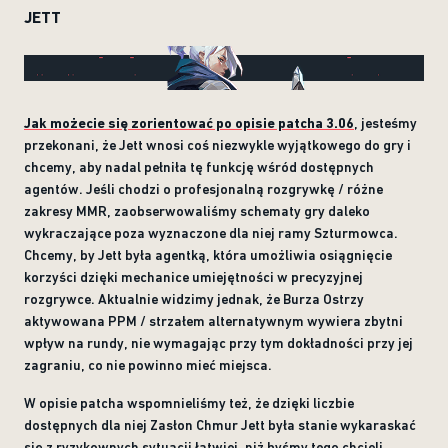
JETT
Jak możecie się zorientować po opisie patcha 3.06
, jesteśmy
przekonani, że Jett wnosi coś niezwykle wyjątkowego do gry i
chcemy, aby nadal pełniła tę funkcję wśród dostępnych
agentów. Jeśli chodzi o profesjonalną rozgrywkę / różne
zakresy MMR, zaobserwowaliśmy schematy gry daleko
wykraczające poza wyznaczone dla niej ramy Szturmowca.
Chcemy, by Jett była agentką, która umożliwia osiągnięcie
korzyści dzięki mechanice umiejętności w precyzyjnej
rozgrywce. Aktualnie widzimy jednak, że Burza Ostrzy
aktywowana PPM / strzałem alternatywnym wywiera zbytni
wpływ na rundy, nie wymagając przy tym dokładności przy jej
zagraniu, co nie powinno mieć miejsca.
W opisie patcha wspomnieliśmy też, że dzięki liczbie
dostępnych dla niej Zasłon Chmur Jett była stanie wykaraskać
się z ryzykownych sytuacji łatwiej, niż byśmy tego chcieli.