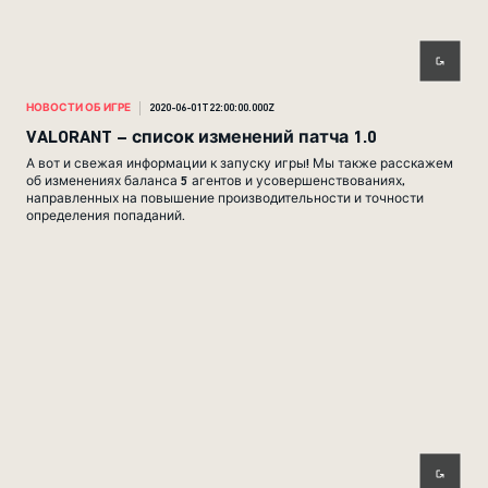
НОВОСТИ ОБ ИГРЕ
2020-06-01T22:00:00.000Z
VALORANT – список изменений патча 1.0
А вот и свежая информации к запуску игры! Мы также расскажем
об изменениях баланса 5 агентов и усовершенствованиях,
направленных на повышение производительности и точности
определения попаданий.