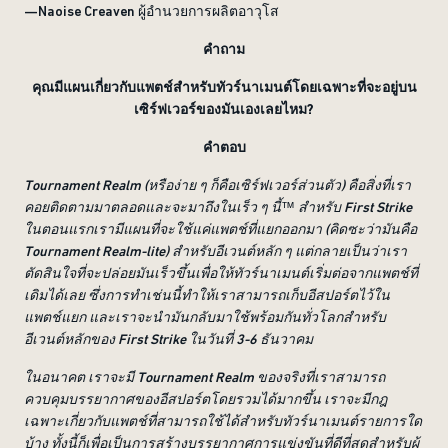
—Naoise Creaven ผู้อำนวยการผลิตอาวุโส
คำถาม
คุณมีแผนเกี่ยวกับแพตช์สำหรับทัวร์นาเมนต์โดยเฉพาะที่จะอยู่บน
เซิร์ฟเวอร์ของมันเองเลยไหม?
คำตอบ
Tournament Realm (หรือง่าย ๆ ก็คือเซิร์ฟเวอร์ส่วนตัว) คือสิ่งที่เรา
คอยติดตามมาตลอดและจะมาถึงในเร็ว ๆ นี้™ สำหรับ First Strike
ในตอนแรกเรามีแผนที่จะใช้แค่แพตช์ที่แยกออกมา (คิดซะว่ามันคือ
Tournament Realm-lite) สำหรับอีเวนต์หลัก ๆ แต่กลายเป็นว่าเรา
ตัดสินใจที่จะปล่อยมันเร็วขึ้นเพื่อให้ทัวร์นาเมนต์เริ่มต่อจากแพตช์ที่
เดิมได้เลย ซึ่งการทำเช่นนี้ทำให้เราสามารถเก็บอีสปอร์ตไว้ใน
แพตช์แยก และเราจะนำมันกลับมาใช้พร้อมกันทั่วโลกสำหรับ
อีเวนต์หลักของ First Strike ในวันที่ 3-6 ธันวาคม
ในอนาคต เราจะมี Tournament Realm ของจริงที่เราสามารถ
ควบคุมบรรยากาศของอีสปอร์ตโดยรวมได้มากขึ้น เราจะมีกฎ
เฉพาะเกี่ยวกับแพตช์ที่สามารถใช้ได้สำหรับทัวร์นาเมนต์รายการใด
บ้าง ทั้งนี้ก็เพื่อเป็นการสร้างบรรยากาศการแข่งขันที่ดีที่สุดสำหรับผู้