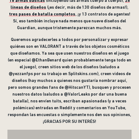
18 armas básicas
(incluyendo las armas cuerpo a cuerpo),
26
líneas de diseños
(¡es decir, más de 130 diseños de armas!),
tres pases de batalla completos
, ¡y 13 contratos de agentes!
Sí, eso también incluye nada menos que nueve diseños del
Guardian, aunque tristemente parezcan muchos más.
Queremos agradecerles a todos por personalizar y expresar
quiénes son en VALORANT a través de los objetos cosméticos
que diseñamos. Ya sea que usen nuestros diseños en el juego
(en especial @EthanBenard quien probablemente tenga todo en
el juego), creen sitios web de los diseños (saludos a
@yezzanfps por su trabajo en Splitskins.com), creen videos de
diseños (hay muchos a quienes nos gustaría nombrar aquí,
pero somos grandes fans de @HitscanYT), busquen y procesen
nuestros datos (saludos a @ValorLeaks por dar una buena
batalla), nos envíen tuits, escriban apasionadas (y a veces
polémicas) entradas en Reddit y comentarios en YouTube,
respondan las encuestas o simplemente nos den sus opiniones,
¡GRACIAS POR SU INTERÉS!