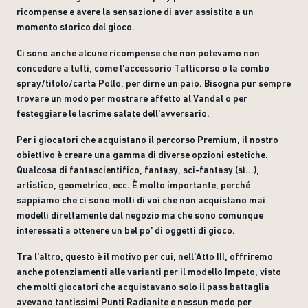
ricompense e avere la sensazione di aver assistito a un
momento storico del gioco.
Ci sono anche alcune ricompense che non potevamo non
concedere a tutti, come l'accessorio Tatticorso o la combo
spray/titolo/carta Pollo, per dirne un paio. Bisogna pur sempre
trovare un modo per mostrare affetto al Vandal o per
festeggiare le lacrime salate dell'avversario.
Per i giocatori che acquistano il percorso Premium, il nostro
obiettivo è creare una gamma di diverse opzioni estetiche.
Qualcosa di fantascientifico, fantasy, sci-fantasy (sì...),
artistico, geometrico, ecc. È molto importante, perché
sappiamo che ci sono molti di voi che non acquistano mai
modelli direttamente dal negozio ma che sono comunque
interessati a ottenere un bel po' di oggetti di gioco.
Tra l'altro, questo è il motivo per cui, nell'Atto III, offriremo
anche potenziamenti alle varianti per il modello Impeto, visto
che molti giocatori che acquistavano solo il pass battaglia
avevano tantissimi Punti Radianite e nessun modo per