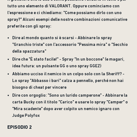
tutto uno elemento di VALORANT. Oppure cominciamo con
l'espressione e ci chiediamo: "Come possiamo dirlo con uno
spray?" Alcuni esempi delle nostre combinazioni comunicative
preferite con gli spray:
Dire al mondo quanto si è scarsi - Abbinare lo spray
"Granchio triste" con l'accessorio "Pessima mira" o "Secchio
della spazzatura"
Dire che "È stato facile!" - Spray "In un boccone" (e magari,
idea futura: un pulsante GG o uno spray GGEZ)
Abbiamo ucciso il nemico in un colpo solo con la Sheriff? -
Lo spray "Abbasso i bari" calza a pennello, perché non hai
bisogno di cheat per vincere
Dire con orgoglio: "Sono un lurido camperone" - Abbinare la
carta Bucky con il titolo "Carico" e usare lo spray "Camper" o
"Mira scadente" dopo aver colpito un nemico ignaro con
Judge Polyfox
EPISODIO 2