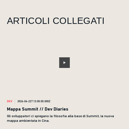
ARTICOLI COLLEGATI
DEV
2026-06-22T13:00:00.000Z
DEV
Mappa Summit // Dev Diaries
Mod
Gli sviluppatori ci spiegano la filosofia alla base di Summit, la nuova
Il t
mappa ambientata in Cina.
inte