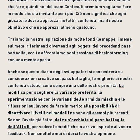
che fare, quindi noi del team Contenuti premium vogliamo fare
in modo che sia invitante per i più. Ciò non significa che ogni
giocatore dovrà apprezzarne tutti i contenuti, ma il nostro
obiettivo è che ne apprezzi almeno qualcuno.
Traiamo la nostra ispirazione da molte fonti (le mappe, i meme
sul meta, riferimenti divertenti agli oggetti dei precedenti pass
battaglia, ecc.) e affrontiamo ogni sessione di brainstorming
con una mente aperta.
Anche se questo diario degli sviluppatori si concentrerà su
considerazioni creative sul pass battaglia, le migliorie ai nostri
contenuti estetici sono sempre una delle nostre priorità.
La
modifica per scegliere la variante preferita
, la
sperimentazione con le varianti delle armi da mischia
e le
riflessioni sul lavoro da fare in merito alla
possibilità di
disattivare i livelli nei modelli
ne sono gli esempi più recenti.
Se non l'avete già fatto,
date un'occhiata al pass battaglia
dell'Atto III
per vedere le modifiche in arrivo, ispirate al vostro
feedback. Non smettete mai di darci la vostra opinione.