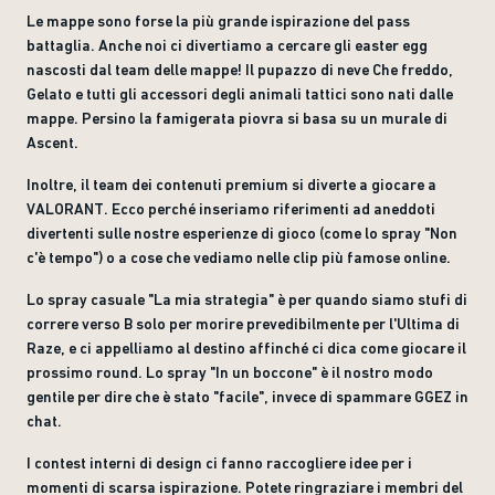
Le mappe sono forse la più grande ispirazione del pass
battaglia. Anche noi ci divertiamo a cercare gli easter egg
nascosti dal team delle mappe! Il pupazzo di neve Che freddo,
Gelato e tutti gli accessori degli animali tattici sono nati dalle
mappe. Persino la famigerata piovra si basa su un murale di
Ascent.
Inoltre, il team dei contenuti premium si diverte a giocare a
VALORANT. Ecco perché inseriamo riferimenti ad aneddoti
divertenti sulle nostre esperienze di gioco (come lo spray "Non
c'è tempo") o a cose che vediamo nelle clip più famose online.
Lo spray casuale "La mia strategia" è per quando siamo stufi di
correre verso B solo per morire prevedibilmente per l'Ultima di
Raze, e ci appelliamo al destino affinché ci dica come giocare il
prossimo round. Lo spray "In un boccone" è il nostro modo
gentile per dire che è stato "facile", invece di spammare GGEZ in
chat.
I contest interni di design ci fanno raccogliere idee per i
momenti di scarsa ispirazione. Potete ringraziare i membri del