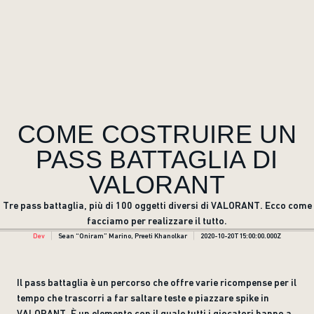
COME COSTRUIRE UN
PASS BATTAGLIA DI
VALORANT
Tre pass battaglia, più di 100 oggetti diversi di VALORANT. Ecco come
facciamo per realizzare il tutto.
Dev
Sean “Oniram” Marino, Preeti Khanolkar
2020-10-20T15:00:00.000Z
Il pass battaglia è un percorso che offre varie ricompense per il
tempo che trascorri a far saltare teste e piazzare spike in
VALORANT. È un elemento con il quale tutti i giocatori hanno a