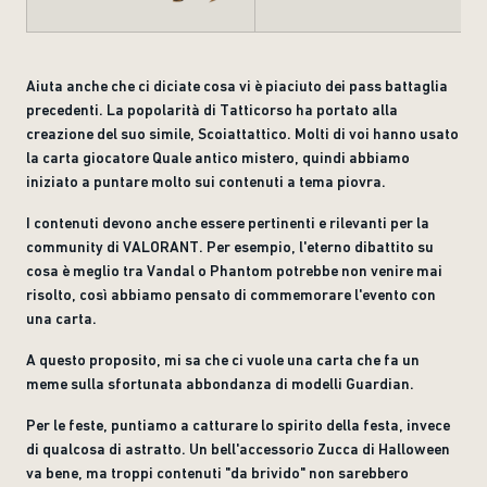
Aiuta anche che ci diciate cosa vi è piaciuto dei pass battaglia
precedenti. La popolarità di Tatticorso ha portato alla
creazione del suo simile, Scoiattattico. Molti di voi hanno usato
la carta giocatore Quale antico mistero, quindi abbiamo
iniziato a puntare molto sui contenuti a tema piovra.
I contenuti devono anche essere pertinenti e rilevanti per la
community di VALORANT. Per esempio, l'eterno dibattito su
cosa è meglio tra Vandal o Phantom potrebbe non venire mai
risolto, così abbiamo pensato di commemorare l'evento con
una carta.
A questo proposito, mi sa che ci vuole una carta che fa un
meme sulla sfortunata abbondanza di modelli Guardian.
Per le feste, puntiamo a catturare lo spirito della festa, invece
di qualcosa di astratto. Un bell'accessorio Zucca di Halloween
va bene, ma troppi contenuti "da brivido" non sarebbero