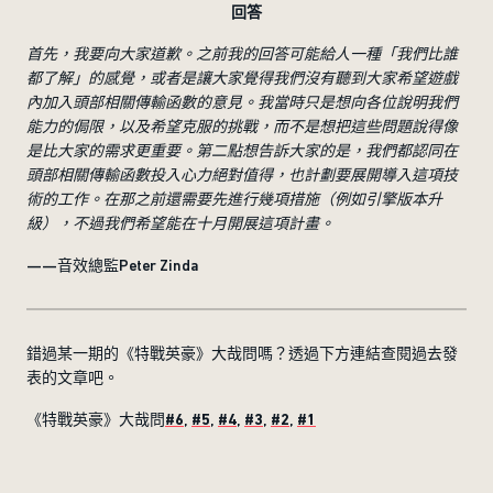
回答
首先，我要向大家道歉。之前我的回答可能給人一種「我們比誰
都了解」的感覺，或者是讓大家覺得我們沒有聽到大家希望遊戲
內加入頭部相關傳輸函數的意見。我當時只是想向各位說明我們
能力的侷限，以及希望克服的挑戰，而不是想把這些問題說得像
是比大家的需求更重要。第二點想告訴大家的是，我們都認同在
頭部相關傳輸函數投入心力絕對值得，也計劃要展開導入這項技
術的工作。在那之前還需要先進行幾項措施（例如引擎版本升
級），不過我們希望能在十月開展這項計畫。
——音效總監Peter Zinda
錯過某一期的《特戰英豪》大哉問嗎？透過下方連結查閱過去發
表的文章吧。
《特戰英豪》大哉問
#6
,
#5
,
#4
,
#3
,
#2
,
#1