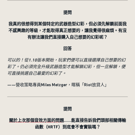
提問
我真的很想得到某個特定的武器造型幻彩，但必須先解鎖前面我
不感興趣的等級，才能取得真正想要的，讓我覺得很麻煩。有沒
有辦法讓我們直接購入自己想要的幻彩呢？
回答
可以的！從
1.10
版本開始，玩家們便可以直接選擇自己想要的幻
彩了。仍必須完全升級武器造型才能解鎖幻彩，但一旦解鎖，便
可直接挑選自己最愛的幻彩了。
——營收策略專員Miles Metzger，暱稱「Riot放貸人」
提問
關於上次那個音效方面的問題
……
能直接告訴我們頭部相關傳輸
函數（
HRTF
）到底會不會實裝嗎？