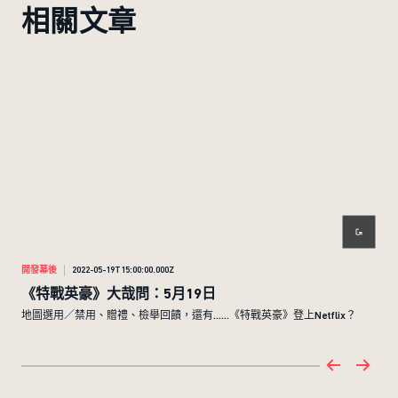
相關文章
開發幕後
2022-05-19T15:00:00.000Z
開發
《特戰英豪》大哉問：5月19日
《
地圖選用／禁用、贈禮、檢舉回饋，還有……《特戰英豪》登上Netflix？
社群