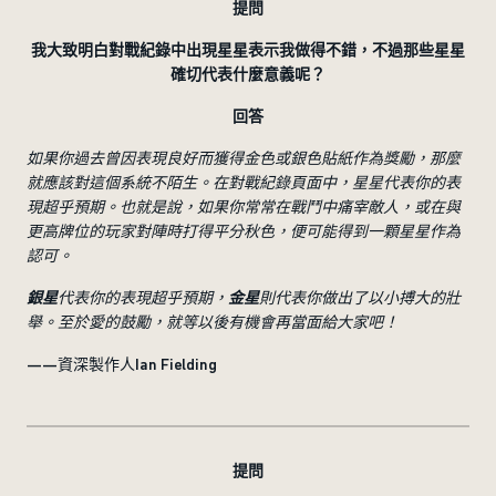
提問
我大致明白對戰紀錄中出現星星表示我做得不錯，不過那些星星
確切代表什麼意義呢？
回答
如果你過去曾因表現良好而獲得金色或銀色貼紙作為獎勵，那麼
就應該對這個系統不陌生。在對戰紀錄頁面中，星星代表你的表
現超乎預期。也就是說，如果你常常在戰鬥中痛宰敵人，或在與
更高牌位的玩家對陣時打得平分秋色，便可能得到一顆星星作為
認可。
銀星
代表你的表現超乎預期，
金星
則代表你做出了以小搏大的壯
舉。至於愛的鼓勵，就等以後有機會再當面給大家吧！
——資深製作人Ian Fielding
提問