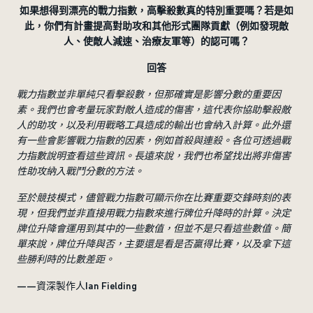
如果想得到漂亮的戰力指數，高擊殺數真的特別重要嗎？若是如
此，你們有計畫提高對助攻和其他形式團隊貢獻（例如發現敵
人、使敵人減速、治療友軍等）的認可嗎？
回答
戰力指數並非單純只看擊殺數，但那確實是影響分數的重要因
素。我們也會考量玩家對敵人造成的傷害，這代表你協助擊殺敵
人的助攻，以及利用戰略工具造成的輸出也會納入計算。此外還
有一些會影響戰力指數的因素，例如首殺與連殺。各位可透過戰
力指數說明查看這些資訊。長遠來說，我們也希望找出將非傷害
性助攻納入戰鬥分數的方法。
至於競技模式，儘管戰力指數可顯示你在比賽重要交鋒時刻的表
現，但我們並非直接用戰力指數來進行牌位升降時的計算。決定
牌位升降會運用到其中的一些數值，但並不是只看這些數值。簡
單來說，牌位升降與否，主要還是看是否贏得比賽，以及拿下這
些勝利時的比數差距。
——資深製作人Ian Fielding